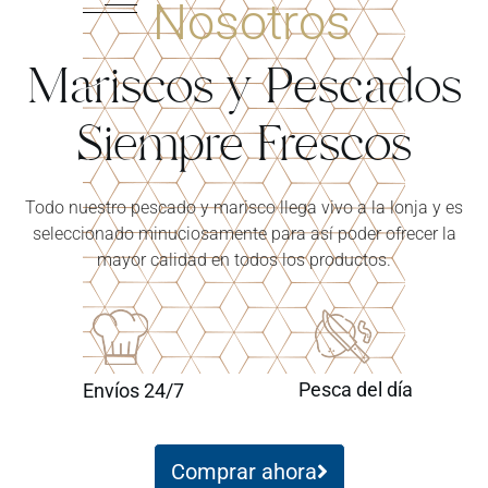
Nosotros
Mariscos y Pescados
Siempre Frescos
Todo nuestro pescado y marisco llega vivo a la lonja y es
seleccionado minuciosamente para así poder ofrecer la
mayor calidad en todos los productos.
Pesca del día
Envíos 24/7
Comprar ahora